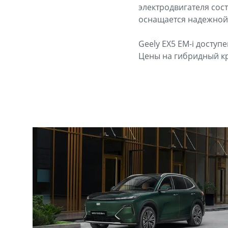
электродвигателя сост
оснащается надежной 
Geely EX5 EM-i доступ
Цены на гибридный кр