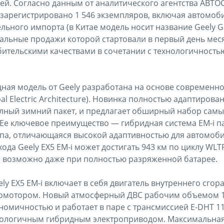
й. Согласно данным от аналитического агентства АВТОС
зарегистрировано 1 546 экземпляров, включая автомоби
ьного импорта (в Китае модель носит название Geely Gala
альные продажи которой стартовали в первый день мес
ительскими качествами в сочетании с технологичность
ная модель от Geely разработана на основе современн
al Electric Architecture). Новинка полностью адаптирова
олный зимний пакет, и предлагает обширный набор сам
 Ее ключевое преимущество — гибридная система EM-i п
па, отличающаяся высокой адаптивностью для автомоби
да Geely EX5 EM-i может достигать 943 км по циклу WLT
 возможно даже при полностью разряженной батарее.
ly EX5 EM-i включает в себя двигатель внутреннего сго
ромотором. Новый атмосферный ДВС рабочим объемом 1
кономичностью и работает в паре с трансмиссией E-DHT 11
ологичным гибридным электроприводом. Максимальна