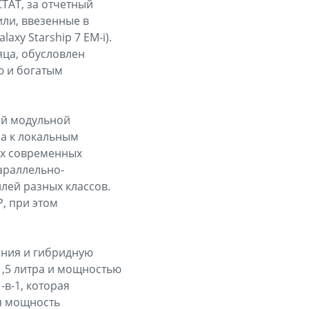
ТАТ, за отчетный
ли, ввезенные в
xy Starship 7 EM-i).
яца, обусловлен
ю и богатым
ой модульной
на к локальным
ых современных
араллельно-
лей разных классов.
P, при этом
рания и гибридную
,5 литра и мощностью
-в-1, которая
я мощность