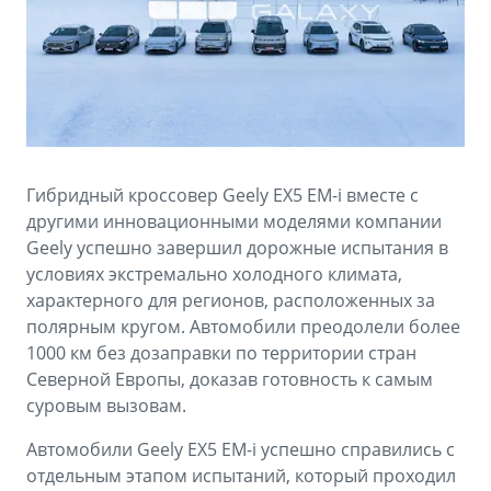
Аксессуары
Советы по эксплуатации
Спецпредложения
ФИНАНСЫ И УСЛУГИ
MONJARO
PREFACE
Автокредит
ПОДДЕРЖКА
от 4 349 990 ₽*
от 3 079 990 ₽*
Расчет КАСКО
Помощь на дорогах
Гибридный кроссовер Geely EX5 EM-i вместе с
Страхование
Гарантия Geely
другими инновационными моделями компании
Geely успешно завершил дорожные испытания в
GEELY Лизинг
Сервисная книжка
условиях экстремально холодного климата,
характерного для регионов, расположенных за
Вопросы и ответы
полярным кругом. Автомобили преодолели более
1000 км без дозаправки по территории стран
Северной Европы, доказав готовность к самым
суровым вызовам.
Автомобили Geely EX5 EM-i успешно справились с
отдельным этапом испытаний, который проходил