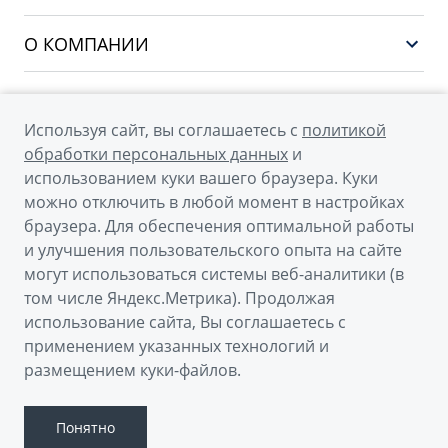
Финансы и услуги
ATLAS
Сервис
О КОМПАНИИ
OKAVANGO
Поддержка
О бренде GEELY
MONJARO
О дилерском центре
Архивные модели
Используя сайт, вы соглашаетесь с
политикой
Мы в соцсетях
Новости
обработки персональных данных
и
использованием куки вашего браузера. Куки
Наша команда
можно отключить в любой момент в настройках
Правовая информация
браузера. Для обеспечения оптимальной работы
и улучшения пользовательского опыта на сайте
Контакты
© 2026
могут использоваться системы веб-аналитики (в
том числе Яндекс.Метрика). Продолжая
Официальный сайт Geely в России
использование сайта, Вы соглашаетесь с
Политика обработки персональных данных
применением указанных технологий и
размещением куки-файлов.
Правовая информация
Сделано в ПЕРКС
Понятно