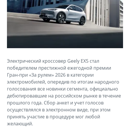
Аксессуары
Советы по эксплуатации
Спецпредложения
ФИНАНСЫ И УСЛУГИ
MONJARO
PREFACE
Автокредит
ПОДДЕРЖКА
от 4 349 990 ₽*
от 3 079 990 ₽*
Расчет КАСКО
Помощь на дорогах
Страхование
Гарантия Geely
Электрический кроссовер Geely EX5 стал
GEELY Лизинг
Сервисная книжка
победителем престижной ежегодной премии
Гран-при «За рулем» 2026 в категории
Вопросы и ответы
электромобилей, опередив по итогам народного
голосования все новинки сегмента, официально
дебютировавшие на российском рынке в течение
прошлого года. Сбор анкет и учет голосов
осуществлялся в электронном виде, при этом
принять участие в процедуре мог любой
желающий.