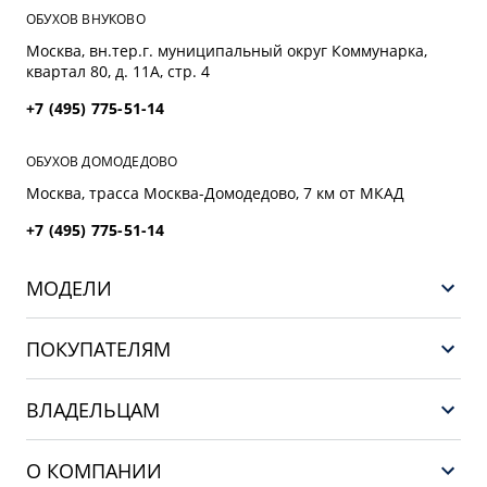
ОБУХОВ ВНУКОВО
Москва, вн.тер.г. муниципальный округ Коммунарка,
квартал 80, д. 11А, стр. 4
+7 (495) 775-51-14
ОБУХОВ ДОМОДЕДОВО
Москва, трасса Mосква-Домодедово, 7 км от МКАД
+7 (495) 775-51-14
МОДЕЛИ
НОВЫЙ COOLRAY
ПОКУПАТЕЛЯМ
PREFACE
Выбор и покупка
CITYRAY
ВЛАДЕЛЬЦАМ
Финансы и услуги
ATLAS
Сервис
О КОМПАНИИ
OKAVANGO