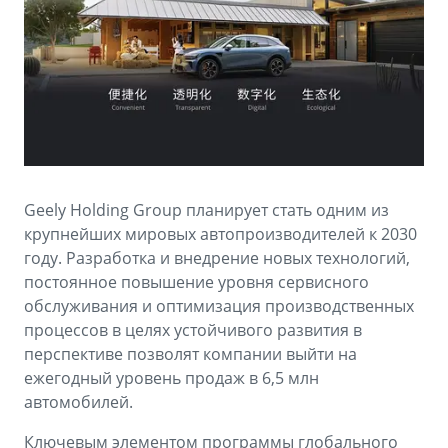
Аксессуары
Советы по эксплуатации
Спецпредложения
ФИНАНСЫ И УСЛУГИ
MONJARO
PREFACE
Автокредит
ПОДДЕРЖКА
от 4 349 990 ₽*
от 3 079 990 ₽*
Расчет КАСКО
Помощь на дорогах
Страхование
Гарантия Geely
Geely Holding Group планирует стать одним из
GEELY Лизинг
Сервисная книжка
крупнейших мировых автопроизводителей к 2030
году. Разработка и внедрение новых технологий,
Вопросы и ответы
постоянное повышение уровня сервисного
обслуживания и оптимизация производственных
процессов в целях устойчивого развития в
перспективе позволят компании выйти на
ежегодный уровень продаж в 6,5 млн
автомобилей.
Ключевым элементом программы глобального