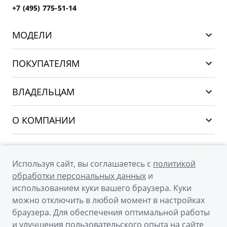
+7 (495) 775-51-14
МОДЕЛИ
НОВЫЙ COOLRAY
ПОКУПАТЕЛЯМ
PREFACE
Выбор и покупка
CITYRAY
ВЛАДЕЛЬЦАМ
Финансы и услуги
ATLAS
Сервис
О КОМПАНИИ
OKAVANGO
Поддержка
О бренде GEELY
MONJARO
О дилерском центре
Архивные модели
Используя сайт, вы соглашаетесь с
политикой
Мы в соцсетях
Новости
обработки персональных данных
и
использованием куки вашего браузера. Куки
Наша команда
можно отключить в любой момент в настройках
Правовая информация
браузера. Для обеспечения оптимальной работы
и улучшения пользовательского опыта на сайте