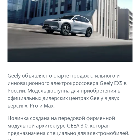
Аксессуары
Советы по эксплуатации
Спецпредложения
ФИНАНСЫ И УСЛУГИ
MONJARO
PREFACE
Автокредит
ПОДДЕРЖКА
от 4 349 990 ₽*
от 3 079 990 ₽*
Расчет КАСКО
Помощь на дорогах
Страхование
Гарантия Geely
GEELY Лизинг
Сервисная книжка
Geely объявляет о старте продаж стильного и
инновационного электрокроссовера Geely EX5 в
Вопросы и ответы
России. Модель доступна для приобретения в
официальных дилерских центрах Geely в двух
версиях: Pro и Max.
Новинка создана на передовой фирменной
модульной архитектуре GEEA 3.0, которая
предназначена специально для электромобилей.