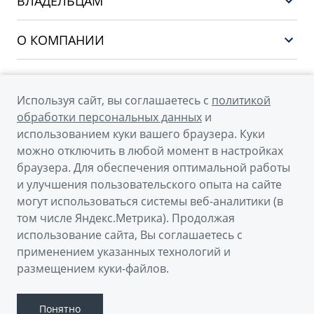
ВЛАДЕЛЬЦАМ
Финансы и услуги
ATLAS
Сервис
О КОМПАНИИ
OKAVANGO
Поддержка
О бренде GEELY
MONJARO
О дилерском центре
Архивные модели
Используя сайт, вы соглашаетесь с
политикой
Мы в соцсетях
Новости
обработки персональных данных
и
использованием куки вашего браузера. Куки
Наша команда
можно отключить в любой момент в настройках
Правовая информация
браузера. Для обеспечения оптимальной работы
и улучшения пользовательского опыта на сайте
Контакты
© 2026
могут использоваться системы веб-аналитики (в
том числе Яндекс.Метрика). Продолжая
Официальный сайт Geely в России
использование сайта, Вы соглашаетесь с
Политика обработки персональных данных
применением указанных технологий и
размещением куки-файлов.
Правовая информация
Сделано в ПЕРКС
Понятно