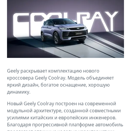
Аксессуары
Советы по эксплуатации
Спецпредложения
ФИНАНСЫ И УСЛУГИ
MONJARO
PREFACE
Автокредит
ПОДДЕРЖКА
от 4 349 990 ₽*
от 3 079 990 ₽*
Расчет КАСКО
Помощь на дорогах
Страхование
Гарантия Geely
GEELY Лизинг
Сервисная книжка
Geely раскрывает комплектацию нового
кроссовера Geely Coolray. Модель объединяет
Вопросы и ответы
яркий дизайн, богатое оснащение, хорошую
динамику.
Новый Geely Coolray построен на современной
модульной архитектуре, созданной совместными
усилиями китайских и европейских инженеров.
Благодаря прогрессивной платформе автомобиль