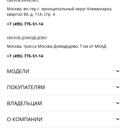
ОБУХОВ ВНУКОВО
Москва, вн.тер.г. муниципальный округ Коммунарка,
квартал 80, д. 11А, стр. 4
+7 (495) 775-51-14
ОБУХОВ ДОМОДЕДОВО
Москва, трасса Mосква-Домодедово, 7 км от МКАД
+7 (495) 775-51-14
МОДЕЛИ
НОВЫЙ COOLRAY
ПОКУПАТЕЛЯМ
PREFACE
Выбор и покупка
CITYRAY
ВЛАДЕЛЬЦАМ
Финансы и услуги
ATLAS
Сервис
О КОМПАНИИ
OKAVANGO
Поддержка