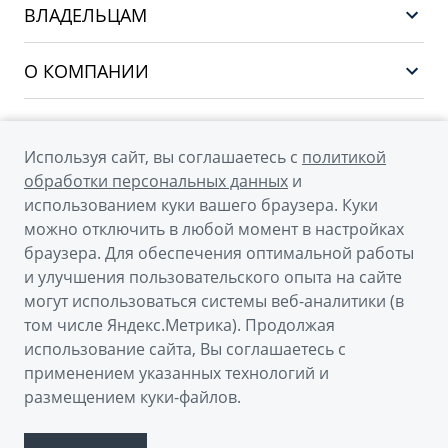
CITYRAY
ВЛАДЕЛЬЦАМ
Финансы и услуги
ATLAS
Сервис
О КОМПАНИИ
OKAVANGO
Поддержка
О бренде GEELY
MONJARO
О дилерском центре
Архивные модели
Используя сайт, вы соглашаетесь с
политикой
Мы в соцсетях
Новости
обработки персональных данных
и
использованием куки вашего браузера. Куки
Наша команда
можно отключить в любой момент в настройках
Правовая информация
браузера. Для обеспечения оптимальной работы
и улучшения пользовательского опыта на сайте
Контакты
© 2026
могут использоваться системы веб-аналитики (в
том числе Яндекс.Метрика). Продолжая
Официальный сайт Geely в России
использование сайта, Вы соглашаетесь с
Политика обработки персональных данных
применением указанных технологий и
размещением куки-файлов.
Правовая информация