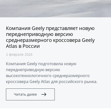
Аксессуары
Советы по эксплуатации
Спецпредложения
ФИНАНСЫ И УСЛУГИ
MONJARO
PREFACE
Автокредит
ПОДДЕРЖКА
Компания Geely представляет новую
от 4 349 990 ₽*
от 3 079 990 ₽*
переднеприводную версию
Расчет КАСКО
Помощь на дорогах
среднеразмерного кроссовера Geely
Atlas в России
Страхование
Гарантия Geely
2 февраля 2026
GEELY Лизинг
Сервисная книжка
Компания Geely подготовила новую
Вопросы и ответы
переднеприводную версию
высокотехнологичного среднеразмерного
кроссовера Geely Atlas для российского рынка.
Читать далее