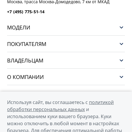
Москва, трасса Mосква-Домодедово, 7 км от МКАД
+7 (495) 775-51-14
МОДЕЛИ
НОВЫЙ COOLRAY
ПОКУПАТЕЛЯМ
PREFACE
Выбор и покупка
CITYRAY
ВЛАДЕЛЬЦАМ
Финансы и услуги
ATLAS
Сервис
О КОМПАНИИ
OKAVANGO
Поддержка
О бренде GEELY
MONJARO
О дилерском центре
Архивные модели
Используя сайт, вы соглашаетесь с
политикой
Мы в соцсетях
Новости
обработки персональных данных
и
использованием куки вашего браузера. Куки
Наша команда
можно отключить в любой момент в настройках
Правовая информация
браузера. Для обеспечения оптимальной работы