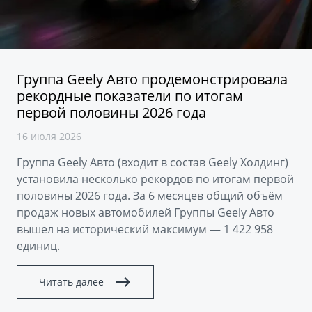
Аксессуары
Советы по эксплуатации
Спецпредложения
ФИНАНСЫ И УСЛУГИ
MONJARO
PREFACE
Автокредит
ПОДДЕРЖКА
Группа Geely Авто продемонстрировала
от 4 349 990 ₽*
от 3 079 990 ₽*
рекордные показатели по итогам
Расчет КАСКО
Помощь на дорогах
первой половины 2026 года
Страхование
Гарантия Geely
16 июля 2026
GEELY Лизинг
Сервисная книжка
Группа Geely Авто (входит в состав Geely Холдинг)
установила несколько рекордов по итогам первой
Вопросы и ответы
половины 2026 года. За 6 месяцев общий объём
продаж новых автомобилей Группы Geely Авто
вышел на исторический максимум — 1 422 958
единиц.
Читать далее