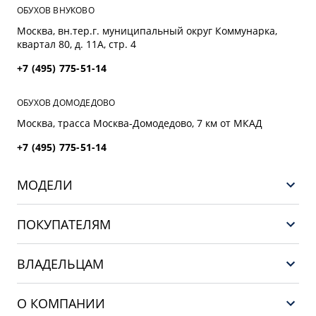
ОБУХОВ ВНУКОВО
Москва, вн.тер.г. муниципальный округ Коммунарка,
квартал 80, д. 11А, стр. 4
+7 (495) 775-51-14
ОБУХОВ ДОМОДЕДОВО
Москва, трасса Mосква-Домодедово, 7 км от МКАД
+7 (495) 775-51-14
МОДЕЛИ
НОВЫЙ COOLRAY
ПОКУПАТЕЛЯМ
PREFACE
Выбор и покупка
CITYRAY
ВЛАДЕЛЬЦАМ
Финансы и услуги
ATLAS
Сервис
О КОМПАНИИ
OKAVANGO
Поддержка